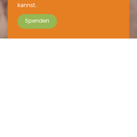
kannst.
Spenden
In unseren Projekten erleben wir, dass sich
Armut von Generation zu Generation
vererbt. Kinder bleiben in diesem
Teufelskreis gefangen, weil ihnen der
Zugang zu Bildung fehlt – und ohne
Ausbildung ist ein Ausbruch kaum möglich.
Bildung, Nahrung und die Liebe Gottes
können das Leben dieser Kinder dauerhaft
verändern und Hoffnung auf eine bessere
Zukunft schenken.
Wenn Du Contactions in Deinem Testament